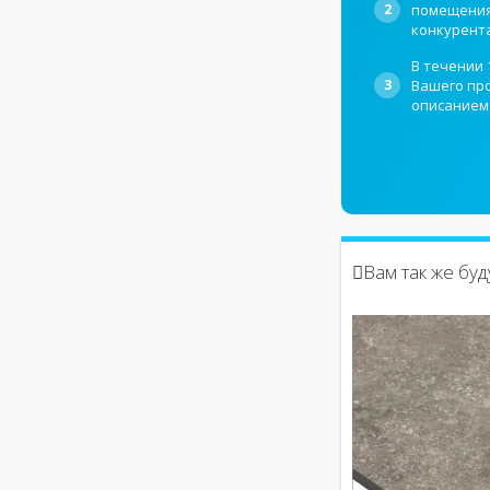
2
помещения,
конкурент
В течении 
3
Вашего про
описанием
Вам так же бу