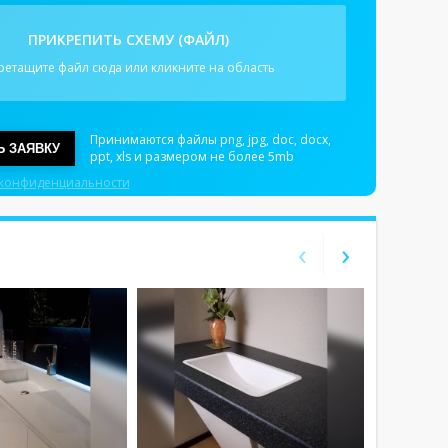
ПРИКРЕПИТЬ СХЕМУ (ФАЙЛ)
ретащите файл сюда или кликните на область
Принимаются файлы png, jpg, doc, docx,
Ь ЗАЯВКУ
ppt, xls и размером не более 5mb
 конфиденциальности
‹
›