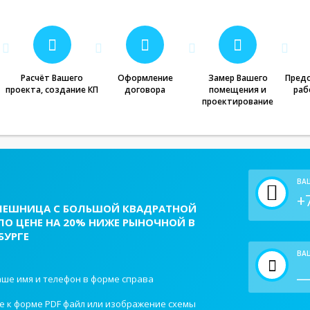
Расчёт Вашего
Оформление
Замер Вашего
Предо
проекта, создание КП
договора
помещения и
раб
проектирование
ВА
ЛЕШНИЦА С БОЛЬШОЙ КВАДРАТНОЙ
ПО ЦЕНЕ НА 20% НИЖЕ РЫНОЧНОЙ В
БУРГЕ
ВАШ
ше имя и телефон в форме справа
е к форме PDF файл или изображение схемы