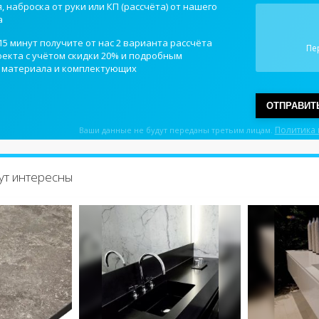
 наброска от руки или КП (рассчёта) от нашего
а
15 минут получите от нас 2 варианта рассчёта
Пе
екта с учётом скидки 20% и подробным
 материала и комплектующих
ОТПРАВИТ
Политика
Ваши данные не будут переданы третьим лицам.
дут интересны