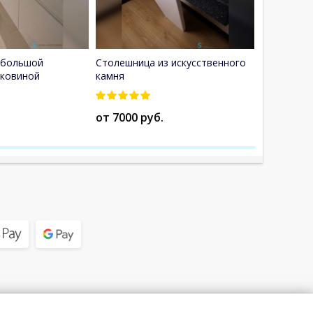
 большой
Столешница из искусственного
Столешниц
аковиной
камня
мрамора
от 7000 руб.
от 7000 р