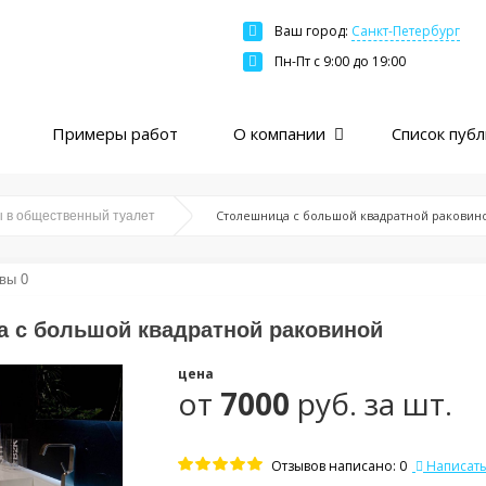
Ваш город:
Санкт-Петербург
Москва
Пн-Пт c 9:00 до 19:00
Санкт-Петербург
Краснодар
Примеры работ
О компании
Список пуб
Екатеринбург
Новосибирск
Казань
Столешница с большой квадратной раковин
 в общественный туалет
Нижний Новгород
Ярославль
вы 0
Ростов
 с большой квадратной раковиной
Пермь
цена
Самара
от
7000
руб. за шт.
Отзывов написано: 0
Написать