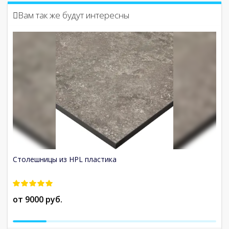
Вам так же будут интересны
Столешницы из HPL пластика
Ст
от 9000 руб.
о