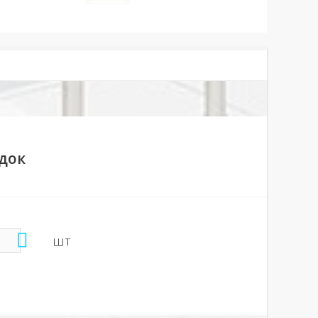
док
шт