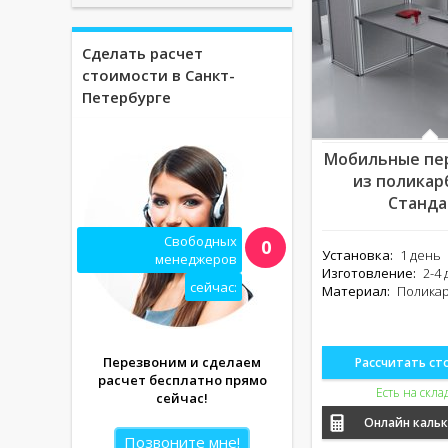
Сделать расчет
стоимости в Санкт-
Петербурге
Мобильные пе
из поликар
Станда
Свободных
0
Установка:
1 день
менеджеров
Изготовление:
2-4 
сейчас:
Материал:
Полика
Перезвоним и сделаем
Рассчитать ст
расчет бесплатно прямо
Есть на скла
сейчас!
Онлайн каль
Позвоните мне!