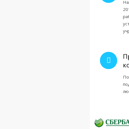
На
20
ра
ус
уч
П
к
По
по
лю