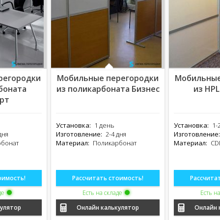
регородки
Мобильные перегородки
Мобильные
боната
из поликарбоната Бизнес
из HPL
рт
Установка:
1 день
Установка:
1-
дня
Изготовление:
2-4 дня
Изготовление:
рбонат
Материал:
Поликарбонат
Материал:
CDF
оимость!
Рассчитать стоимость!
Рассчита
де
Есть на складе
Есть н
кулятор
Онлайн калькулятор
Онлайн 