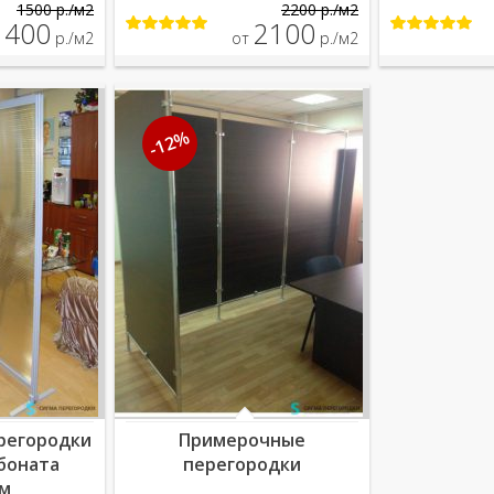
1500 р./м2
2200 р./м2
1400
2100
р./м2
от
р./м2
-12%
регородки
Примерочные
боната
перегородки
м