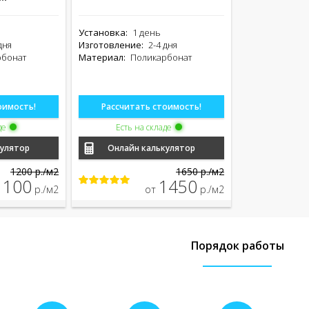
Установка:
1 день
дня
Изготовление:
2-4 дня
рбонат
Материал:
Поликарбонат
оимость!
Рассчитать стоимость!
де
Есть на складе
кулятор
Онлайн калькулятор
1200 р./м2
1650 р./м2
1100
1450
р./м2
от
р./м2
Порядок работы